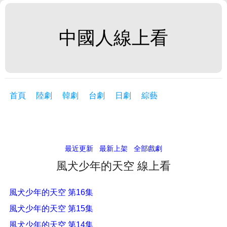
中國人線上看
首頁
陸劇
韓劇
台劇
日劇
綜藝
最近更新
最新上架
全部戲劇
風犬少年的天空 線上看
風犬少年的天空 第16集
風犬少年的天空 第15集
風犬少年的天空 第14集