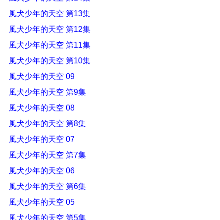
風犬少年的天空 第13集
風犬少年的天空 第12集
風犬少年的天空 第11集
風犬少年的天空 第10集
風犬少年的天空 09
風犬少年的天空 第9集
風犬少年的天空 08
風犬少年的天空 第8集
風犬少年的天空 07
風犬少年的天空 第7集
風犬少年的天空 06
風犬少年的天空 第6集
風犬少年的天空 05
風犬少年的天空 第5集