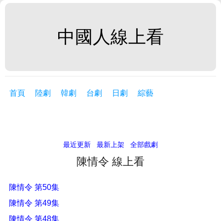
中國人線上看
首頁
陸劇
韓劇
台劇
日劇
綜藝
最近更新
最新上架
全部戲劇
陳情令 線上看
陳情令 第50集
陳情令 第49集
陳情令 第48集