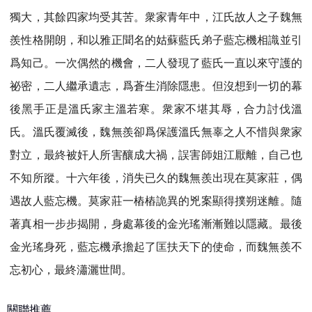
獨大，其餘四家均受其苦。衆家青年中，江氏故人之子魏無
羨性格開朗，和以雅正聞名的姑蘇藍氏弟子藍忘機相識並引
爲知己。一次偶然的機會，二人發現了藍氏一直以來守護的
祕密，二人繼承遺志，爲蒼生消除隱患。但沒想到一切的幕
後黑手正是溫氏家主溫若寒。衆家不堪其辱，合力討伐溫
氏。溫氏覆滅後，魏無羨卻爲保護溫氏無辜之人不惜與衆家
對立，最終被奸人所害釀成大禍，誤害師姐江厭離，自己也
不知所蹤。十六年後，消失已久的魏無羨出現在莫家莊，偶
遇故人藍忘機。莫家莊一樁樁詭異的兇案顯得撲朔迷離。隨
著真相一步步揭開，身處幕後的金光瑤漸漸難以隱藏。最後
金光瑤身死，藍忘機承擔起了匡扶天下的使命，而魏無羨不
忘初心，最終瀟灑世間。
關聯推薦