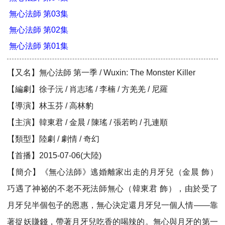
無心法師 第03集
無心法師 第02集
無心法師 第01集
【又名】無心法師 第一季 / Wuxin: The Monster Killer
【編劇】徐子沅 / 肖志瑤 / 李楠 / 方羌羌 / 尼羅
【導演】林玉芬 / 高林豹
【主演】韓東君 / 金晨 / 陳瑤 / 張若昀 / 孔連順
【類型】陸劇 / 劇情 / 奇幻
【首播】2015-07-06(大陸)
【簡介】《無心法師》逃婚離家出走的月牙兒（金晨 飾）
巧遇了神祕的不老不死法師無心（韓東君 飾），由於受了
月牙兒半個包子的恩惠，無心決定還月牙兒一個人情——靠
著捉妖賺錢，帶著月牙兒吃香的喝辣的。無心與月牙的第一