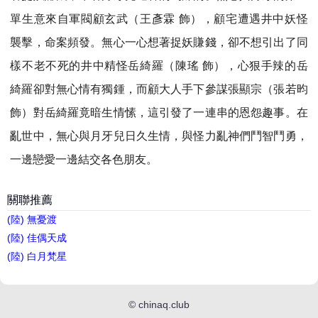
單生意來自軍閥顧玄武（王彥霖 飾），顧宅遭遇井中妖怪
襲擊，命案頻發。無心一心想著捉妖賺錢，卻不想引出了同
樣不老不死的井中精怪岳綺羅（陳瑤 飾），心狠手辣的岳
綺羅卻對無心情有獨鍾，而顧大人手下參謀張顯宗（張若昀
飾）對岳綺羅竟暗生情愫，這引發了一連串的恩怨趣事。在
亂世中，無心與月牙兒日久生情，與怪力亂神們鬥智鬥勇，
一邊戀愛一邊結交各色朋友。
關聯推薦
(陸) 無憂渡
(陸) 佳偶天成
(陸) 白月梵星
©
chinaq.club