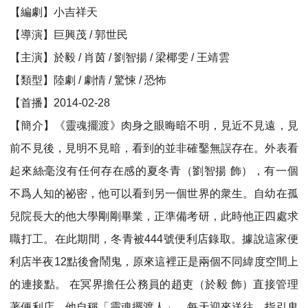
【編劇】小吉祥天
【導演】巨興茂 / 郭世民
【主演】於毅 / 肖茵 / 劉智揚 / 梁椰雯 / 王靖雲
【類型】陸劇 / 劇情 / 驚悚 / 恐怖
【首播】2014-02-28
【簡介】《靈魂擺渡》肉身之眼晦暗不明，見近不見遠，見
前不見後，見明不見暗，看到的並非確鑿無誤存在。外表看
起來絲毫沒有任何存在感的夏冬青（劉智揚 飾），有一個
不爲人知的祕密，他可以看到另一個世界的衆生。自幼在孤
兒院長大的他大學剛剛畢業，正準備考研，此時他正四處求
職打工。在此期間，冬青被444號便利店錄取。據說這家便
利店半夜12點後會鬧鬼，原來這裡正是兩個不同緯度空間上
的連接點。 在冥界擔任公務員的趙吏（於毅 飾）直接管理
著便利店，他自稱「靈魂擺渡人」，每天迎來送往，指引鬼