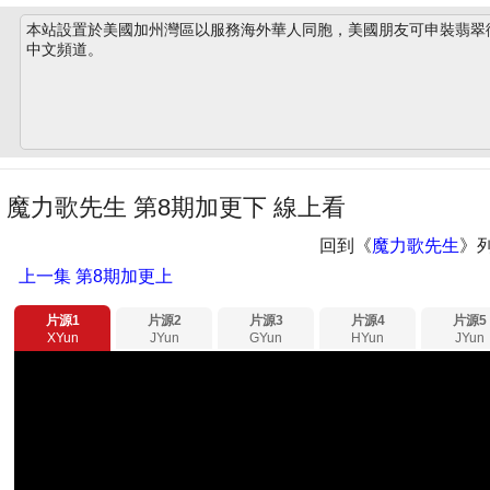
本站設置於美國加州灣區以服務海外華人同胞，美國朋友可申裝翡翠衛星
中文頻道。
魔力歌先生 第8期加更下 線上看
回到《
魔力歌先生
》
上一集
第8期加更上
片源1
片源2
片源3
片源4
片源5
XYun
JYun
GYun
HYun
JYun