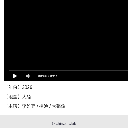
【年份】2026
【地區】大陸
【主演】李維嘉 / 楊迪 / 大張偉
©
chinaq.club