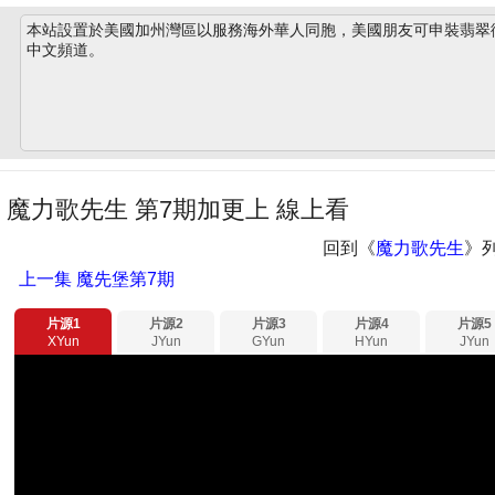
本站設置於美國加州灣區以服務海外華人同胞，美國朋友可申裝翡翠衛星
中文頻道。
魔力歌先生 第7期加更上 線上看
回到《
魔力歌先生
》
上一集
魔先堡第7期
片源1
片源2
片源3
片源4
片源5
XYun
JYun
GYun
HYun
JYun