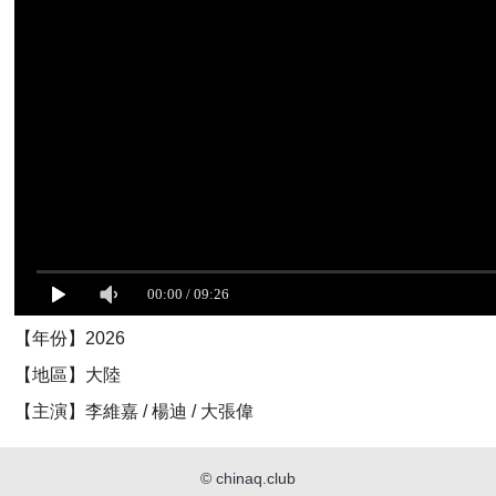
【年份】2026
【地區】大陸
【主演】李維嘉 / 楊迪 / 大張偉
©
chinaq.club