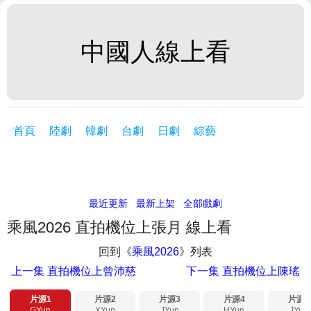
中國人線上看
首頁
陸劇
韓劇
台劇
日劇
綜藝
最近更新
最新上架
全部戲劇
乘風2026 直拍機位上張月 線上看
回到《
乘風2026
》列表
上一集
直拍機位上曾沛慈
下一集
直拍機位上陳瑤
片源1
片源2
片源3
片源4
片源5
GYun
XYun
JYun
HYun
JYun