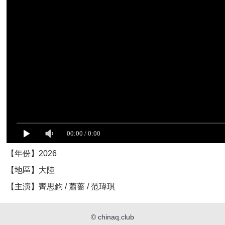
【年份】2026
【地區】大陸
【主演】齊思鈞 / 蕭薔 / 范瑋琪
©
chinaq.club