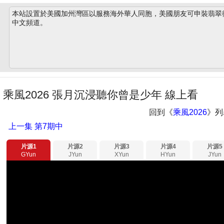
本站設置於美國加州灣區以服務海外華人同胞，美國朋友可申裝翡翠衛星
中文頻道。
乘風2026 張月沉浸聽你曾是少年 線上看
回到《
乘風2026
》列
上一集
第7期中
片源1
片源2
片源3
片源4
片源5
GYun
JYun
XYun
HYun
JYun