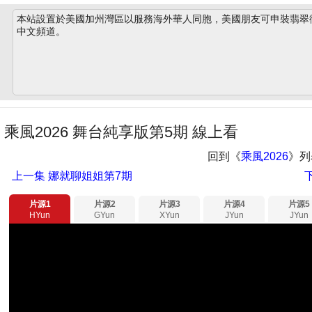
本站設置於美國加州灣區以服務海外華人同胞，美國朋友可申裝翡翠衛星
中文頻道。
乘風2026 舞台純享版第5期 線上看
回到《
乘風2026
》列
上一集
娜就聊姐姐第7期
片源1
片源2
片源3
片源4
片源5
HYun
GYun
XYun
JYun
JYun