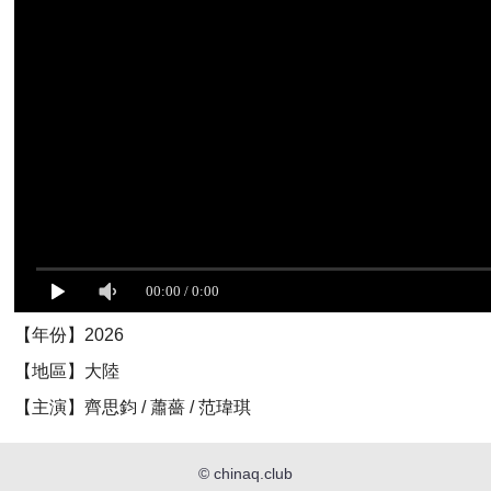
【年份】2026
【地區】大陸
【主演】齊思鈞 / 蕭薔 / 范瑋琪
©
chinaq.club