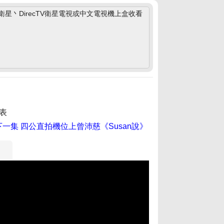
丶DirecTV衛星電視或中文電視機上盒收看
表
下一集
四公直拍機位上曾沛慈《Susan說》