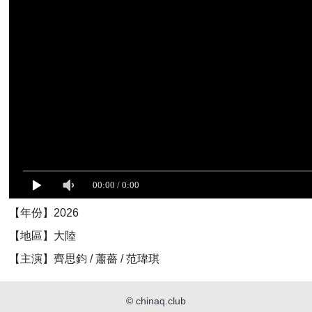
【年份】2026
【地區】大陸
【主演】齊思鈞 / 蕭薔 / 范瑋琪
©
chinaq.club