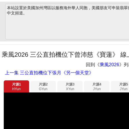
本站設置於美國加州灣區以服務海外華人同胞，美國朋友可申裝翡翠衛星
中文頻道。
乘風2026 三公直拍機位下曾沛慈《寶蓮》 線
回到《
乘風2026
》列
上一集
三公直拍機位下張月《另一個天堂》
片源1
片源2
片源3
片源4
片源5
HYun
GYun
XYun
JYun
JYun