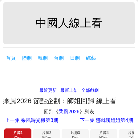
中國人線上看
首頁
陸劇
韓劇
台劇
日劇
綜藝
最近更新
最新上架
全部戲劇
乘風2026 節點企劃：師姐回歸 線上看
回到《
乘風2026
》列表
上一集
乘風時光機第3期
下一集
娜就聊姐姐第4期
片源1
片源2
片源3
片源4
片源5
XYun
GYun
JYun
HYun
JYun