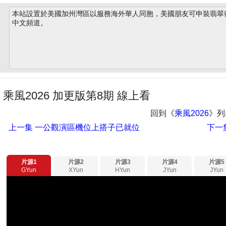
本站設置於美國加州灣區以服務海外華人同胞，美國朋友可申裝翡翠衛星
中文頻道。
乘風2026 加更版第8期 線上看
回到《
乘風2026
》列
上一集
一公觀演區機位上搭子已就位
下一
片源1
片源2
片源3
片源4
片源5
GYun
XYun
HYun
JYun
JYun