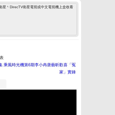
丶DirecTV衛星電視或中文電視機上盒收看
表
集
乘風時光機第6期李小冉唐藝昕歡喜「冤
家」實錘