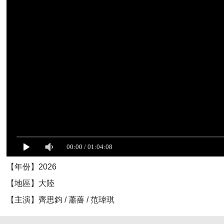
【年份】2026
【地區】大陸
【主演】齊思鈞 / 蕭薔 / 范瑋琪