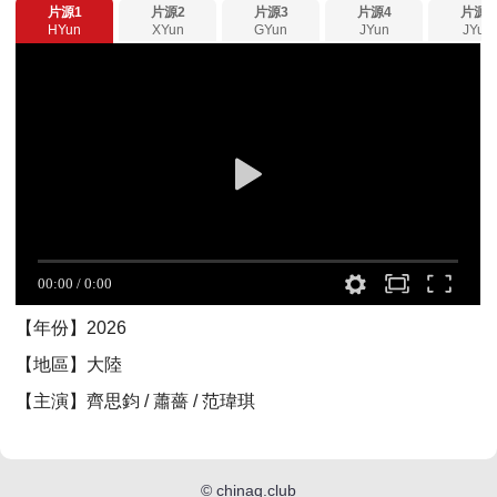
片源1
片源2
片源3
片源4
片源5
HYun
XYun
GYun
JYun
JYun
【年份】2026
【地區】大陸
【主演】齊思鈞 / 蕭薔 / 范瑋琪
©
chinaq.club