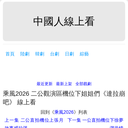
中國人線上看
首頁
陸劇
韓劇
台劇
日劇
綜藝
最近更新
最新上架
全部戲劇
乘風2026 二公觀演區機位下姐姐們《達拉崩
吧》 線上看
回到《
乘風2026
》列表
上一集
二公直拍機位上張月
下一集
一公直拍機位下徐夢