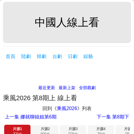
中國人線上看
首頁
陸劇
韓劇
台劇
日劇
綜藝
最近更新
最新上架
全部戲劇
乘風2026 第8期上 線上看
回到《
乘風2026
》列表
上一集
娜就聊姐姐第6期
下一集
第8期下
片源1
片源2
片源3
片源4
片源5
XYun
HYun
GYun
JYun
JYun