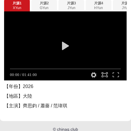
片源1
片源2
片源3
片源4
片源5
XYun
GYun
JYun
HYun
JYun
【年份】2026
【地區】大陸
【主演】齊思鈞 / 蕭薔 / 范瑋琪
©
chinaq.club