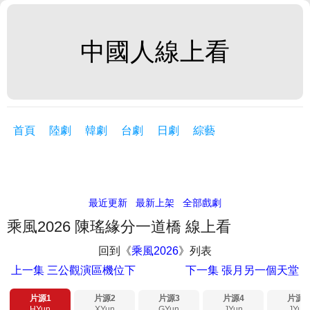
中國人線上看
首頁
陸劇
韓劇
台劇
日劇
綜藝
最近更新
最新上架
全部戲劇
乘風2026 陳瑤緣分一道橋 線上看
回到《
乘風2026
》列表
上一集
三公觀演區機位下
下一集
張月另一個天堂
片源1
片源2
片源3
片源4
片源5
HYun
XYun
GYun
JYun
JYun