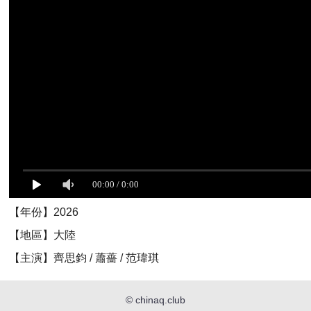
【年份】2026
【地區】大陸
【主演】齊思鈞 / 蕭薔 / 范瑋琪
©
chinaq.club