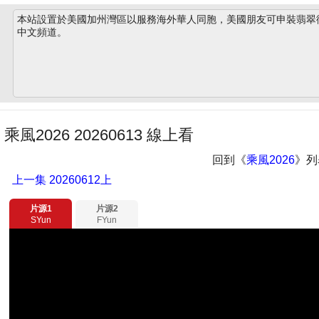
本站設置於美國加州灣區以服務海外華人同胞，美國朋友可申裝翡翠衛星
中文頻道。
乘風2026 20260613 線上看
回到《
乘風2026
》列
上一集
20260612上
片源1
片源2
SYun
FYun