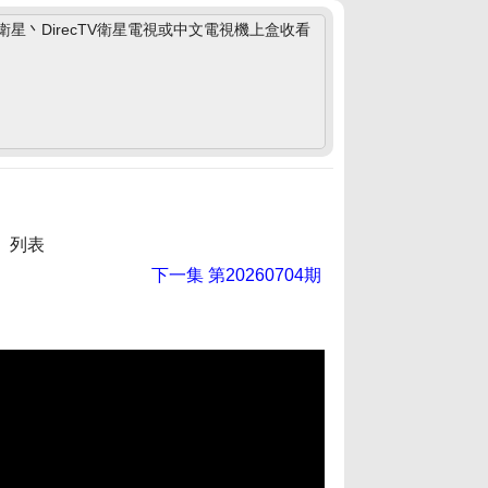
丶DirecTV衛星電視或中文電視機上盒收看
》列表
下一集
第20260704期