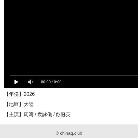
【年份】2026
【地區】大陸
【主演】周濤 / 袁詠儀 / 彭冠英
©
chinaq.club