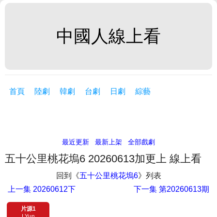
中國人線上看
首頁
陸劇
韓劇
台劇
日劇
綜藝
最近更新
最新上架
全部戲劇
五十公里桃花塢6 20260613加更上 線上看
回到《
五十公里桃花塢6
》列表
上一集
20260612下
下一集
第20260613期
片源1
LYun