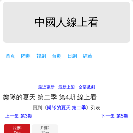
中國人線上看
首頁
陸劇
韓劇
台劇
日劇
綜藝
最近更新
最新上架
全部戲劇
樂隊的夏天 第二季 第4期 線上看
回到《
樂隊的夏天 第二季
》列表
上一集
第3期
下一集
第5期
片源1
片源2
JYun
JYun