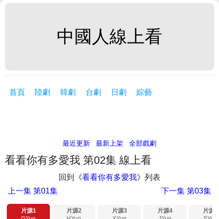
中國人線上看
首頁
陸劇
韓劇
台劇
日劇
綜藝
最近更新
最新上架
全部戲劇
看看你有多愛我 第02集 線上看
回到《
看看你有多愛我
》列表
上一集
第01集
下一集
第03集
片源1
片源2
片源3
片源4
片源5
GYun
HYun
XYun
JYun
SYun