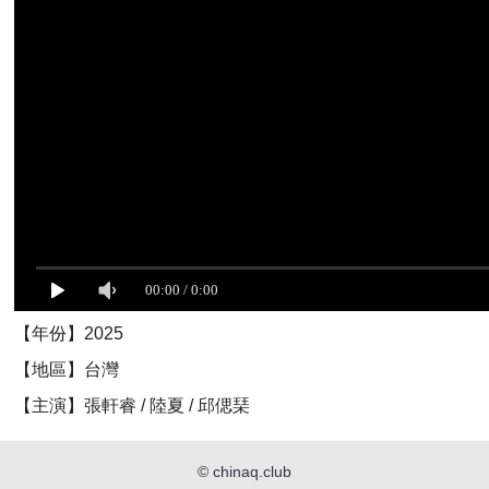
【年份】2025
【地區】台灣
【主演】張軒睿 / 陸夏 / 邱偲琹
©
chinaq.club