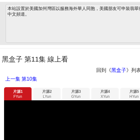
本站設置於美國加州灣區以服務海外華人同胞，美國朋友可申裝翡翠衛星
中文頻道。
黑盒子 第11集 線上看
回到《
黑盒子
》列
上一集
第10集
片源1
片源2
片源3
片源4
片源5
FYun
LYun
GYun
XYun
HYun