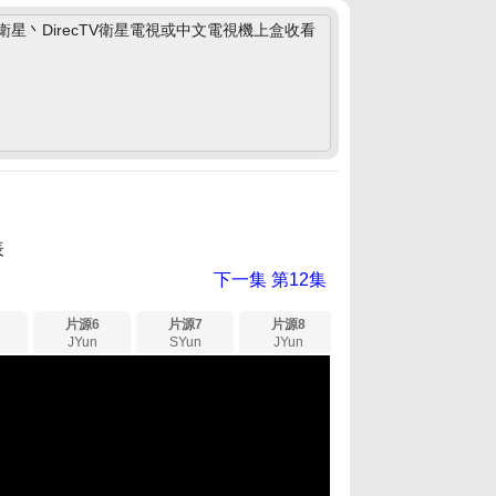
丶DirecTV衛星電視或中文電視機上盒收看
表
下一集
第12集
片源6
片源7
片源8
JYun
SYun
JYun