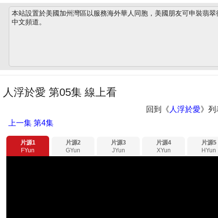
本站設置於美國加州灣區以服務海外華人同胞，美國朋友可申裝翡翠衛星
中文頻道。
人浮於愛 第05集 線上看
回到《
人浮於愛
》列
上一集
第4集
片源1
片源2
片源3
片源4
片源5
FYun
GYun
JYun
XYun
HYun