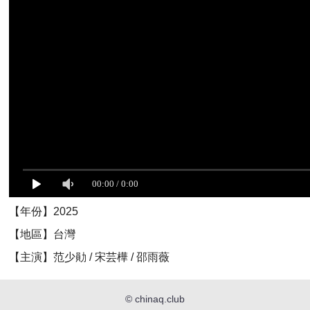
【年份】2025
【地區】台灣
【主演】范少勛 / 宋芸樺 / 邵雨薇
©
chinaq.club