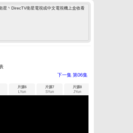
丶DirecTV衛星電視或中文電視機上盒收看
表
下一集
第06集
片源6
片源7
片源8
LYun
SYun
JYun