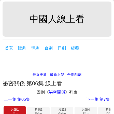
中國人線上看
首頁
陸劇
韓劇
台劇
日劇
綜藝
最近更新
最新上架
全部戲劇
祕密關係 第06集 線上看
回到《
祕密關係
》列表
上一集
第05集
下一集
第7集
片源1
片源2
片源3
片源4
片源5
LYun
FYun
GYun
JYun
XYun