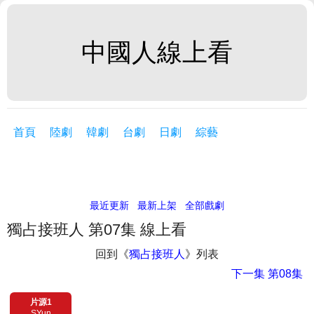
中國人線上看
首頁
陸劇
韓劇
台劇
日劇
綜藝
最近更新
最新上架
全部戲劇
獨占接班人 第07集 線上看
回到《
獨占接班人
》列表
下一集
第08集
片源1
SYun