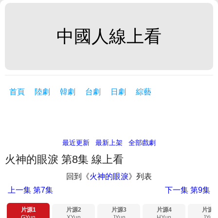
中國人線上看
首頁
陸劇
韓劇
台劇
日劇
綜藝
最近更新
最新上架
全部戲劇
火神的眼淚 第8集 線上看
回到《
火神的眼淚
》列表
上一集
第7集
下一集
第9集
片源1
片源2
片源3
片源4
片源5
GYun
XYun
JYun
HYun
JYun