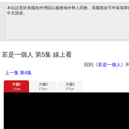
本站設置於美國加州灣區以服務海外華人同胞，美國朋友可申裝翡翠衛星
中文頻道。
若是一個人 第5集 線上看
回到《
若是一個人
》
上一集
第4集
片源1
片源2
片源3
LYun
FYun
FYun