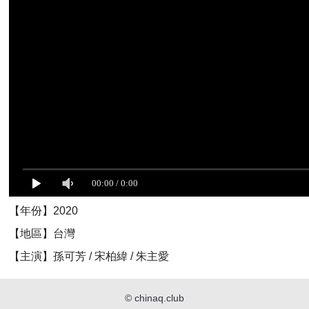
【年份】2020
【地區】台灣
【主演】孫可芳 / 宋柏緯 / 朱主愛
©
chinaq.club