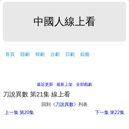
中國人線上看
首頁
陸劇
韓劇
台劇
日劇
綜藝
最近更新
最新上架
全部戲劇
刀說異數 第21集 線上看
回到《
刀說異數
》列表
上一集
第20集
下一集
第22集