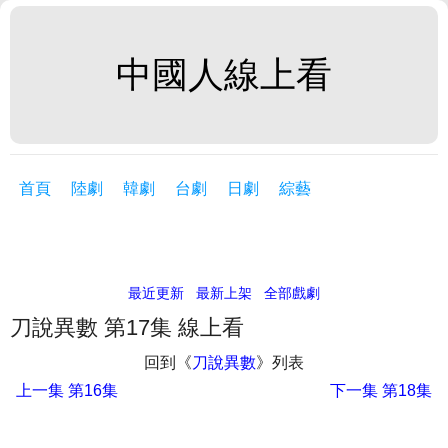
中國人線上看
首頁
陸劇
韓劇
台劇
日劇
綜藝
最近更新
最新上架
全部戲劇
刀說異數 第17集 線上看
回到《
刀說異數
》列表
上一集
第16集
下一集
第18集