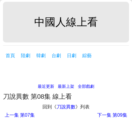
中國人線上看
首頁
陸劇
韓劇
台劇
日劇
綜藝
最近更新
最新上架
全部戲劇
刀說異數 第08集 線上看
回到《
刀說異數
》列表
上一集
第07集
下一集
第09集