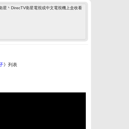
丶DirecTV衛星電視或中文電視機上盒收看
子
》列表