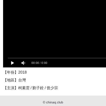
【年份】2018
【地區】台灣
【主演】柯素雲 / 劉子銓 / 曾少宗
©
chinaq.club