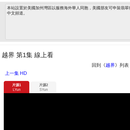
本站設置於美國加州灣區以服務海外華人同胞，美國朋友可申裝翡翠衛星
中文頻道。
越界 第1集 線上看
回到《
越界
》列表
上一集
HD
片源1
片源2
LYun
SYun