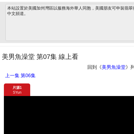
本站設置於美國加州灣區以服務海外華人同胞，美國朋友可申裝翡翠衛星
中文頻道。
美男魚澡堂 第07集 線上看
回到《
美男魚澡堂
》
上一集
第06集
片源1
SYun