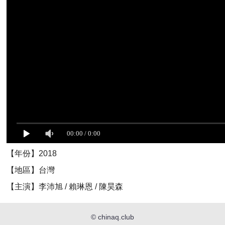
【年份】2018
【地區】台灣
【主演】李沛旭 / 賴琳恩 / 陳昊森
©
chinaq.club