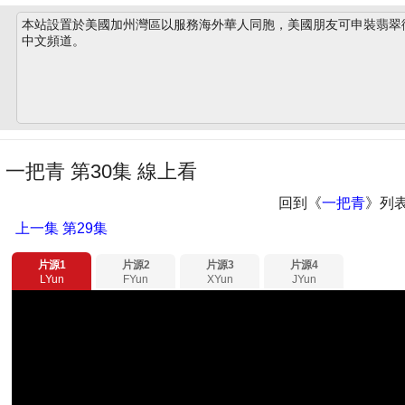
本站設置於美國加州灣區以服務海外華人同胞，美國朋友可申裝翡翠衛星
中文頻道。
一把青 第30集 線上看
回到《
一把青
》列
上一集
第29集
片源1
片源2
片源3
片源4
LYun
FYun
XYun
JYun