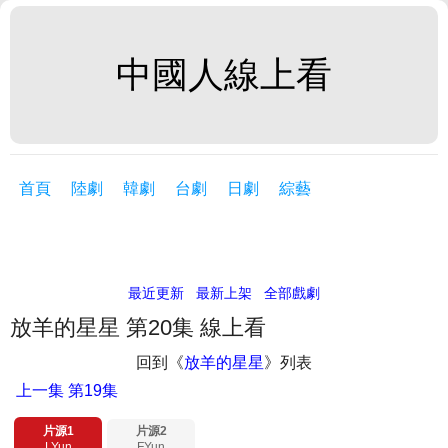
中國人線上看
首頁
陸劇
韓劇
台劇
日劇
綜藝
最近更新
最新上架
全部戲劇
放羊的星星 第20集 線上看
回到《
放羊的星星
》列表
上一集
第19集
片源1
片源2
LYun
FYun