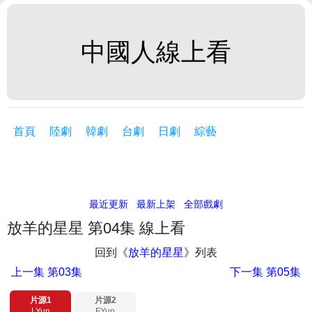
中國人線上看
首頁
陸劇
韓劇
台劇
日劇
綜藝
最近更新
最新上架
全部戲劇
放羊的星星 第04集 線上看
回到《
放羊的星星
》列表
上一集
第03集
下一集
第05集
片源1
片源2
LYun
FYun