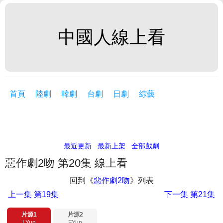
中國人線上看
首頁
陸劇
韓劇
台劇
日劇
綜藝
最近更新
最新上架
全部戲劇
惡作劇2吻 第20集 線上看
回到《
惡作劇2吻
》列表
上一集
第19集
下一集
第21集
片源1
片源2
LYun
FYun