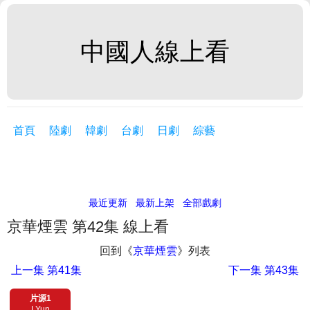
中國人線上看
首頁
陸劇
韓劇
台劇
日劇
綜藝
最近更新
最新上架
全部戲劇
京華煙雲 第42集 線上看
回到《
京華煙雲
》列表
上一集
第41集
下一集
第43集
片源1
LYun