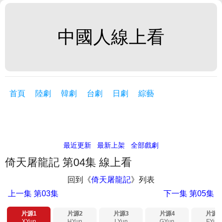
中國人線上看
首頁
陸劇
韓劇
台劇
日劇
綜藝
最近更新
最新上架
全部戲劇
倚天屠龍記 第04集 線上看
回到《
倚天屠龍記
》列表
上一集
第03集
下一集
第05集
片源1
片源2
片源3
片源4
片源5
XYun
HYun
LYun
GYun
FYun