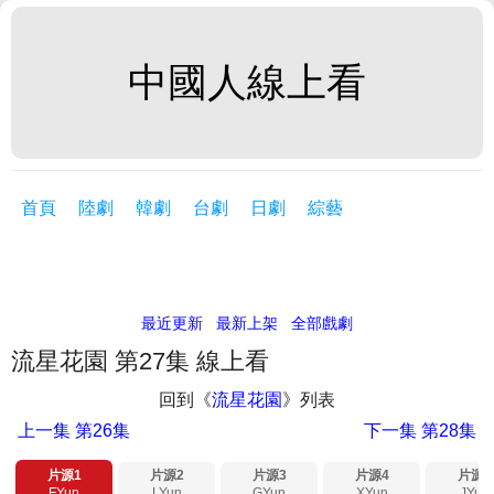
中國人線上看
首頁
陸劇
韓劇
台劇
日劇
綜藝
最近更新
最新上架
全部戲劇
流星花園 第27集 線上看
回到《
流星花園
》列表
上一集
第26集
下一集
第28集
片源1
片源2
片源3
片源4
片源5
FYun
LYun
GYun
XYun
JYun