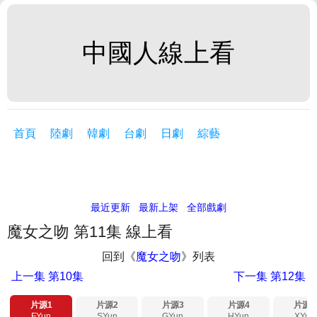
中國人線上看
首頁
陸劇
韓劇
台劇
日劇
綜藝
最近更新
最新上架
全部戲劇
魔女之吻 第11集 線上看
回到《
魔女之吻
》列表
上一集
第10集
下一集
第12集
片源1
片源2
片源3
片源4
片源5
FYun
SYun
GYun
HYun
XYun