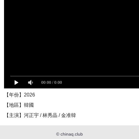
【年份】2026
【地區】韓國
【主演】河正宇 / 林秀晶 / 金准韓
©
chinaq.club