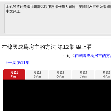
本站設置於美國加州灣區以服務海外華人同胞，美國朋友可申裝翡翠衛星
中文頻道。
在韓國成爲房主的方法 第12集 線上看
回到《
在韓國成爲房主的方
上一集
第11集
片源1
片源2
片源3
片源4
片源5
FYun
SYun
GYun
JYun
HYun