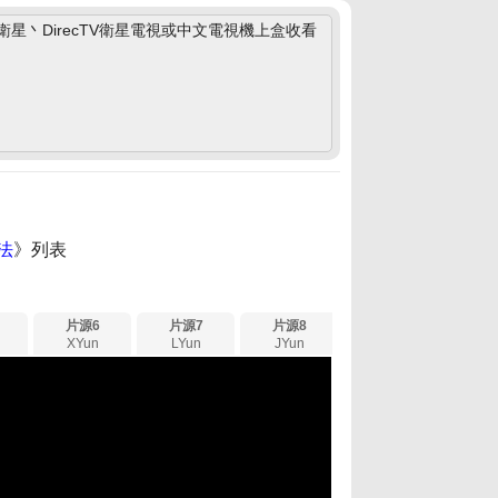
丶DirecTV衛星電視或中文電視機上盒收看
法
》列表
片源6
片源7
片源8
XYun
LYun
JYun