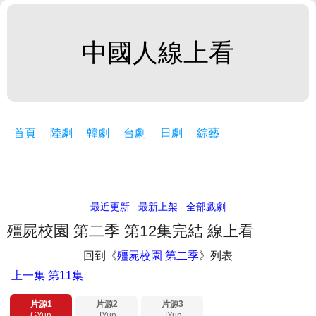
中國人線上看
首頁
陸劇
韓劇
台劇
日劇
綜藝
最近更新
最新上架
全部戲劇
殭屍校園 第二季 第12集完結 線上看
回到《
殭屍校園 第二季
》列表
上一集
第11集
片源1
片源2
片源3
GYun
JYun
JYun