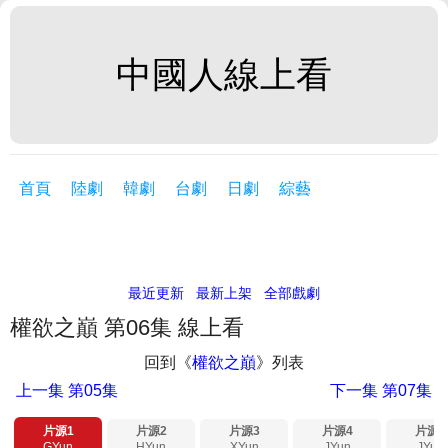
中國人線上看
首頁
陸劇
韓劇
台劇
日劇
綜藝
最近更新
最新上架
全部戲劇
權欲之巔 第06集 線上看
回到《
權欲之巔
》列表
上一集
第05集
下一集
第07集
片源1
片源2
片源3
片源4
片源5
GYun
HYun
XYun
JYun
JYun