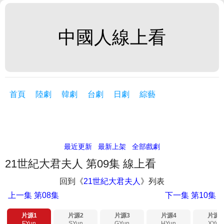
中國人線上看
首頁
陸劇
韓劇
台劇
日劇
綜藝
最近更新
最新上架
全部戲劇
21世紀大君夫人 第09集 線上看
回到《
21世紀大君夫人
》列表
上一集
第08集
下一集
第10集
片源1
片源2
片源3
片源4
片源5
FYun
SYun
GYun
HYun
XYun