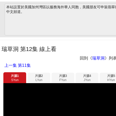
本站設置於美國加州灣區以服務海外華人同胞，美國朋友可申裝翡翠衛星
中文頻道。
瑞草洞 第12集 線上看
回到《
瑞草洞
》列
上一集
第11集
片源1
片源2
片源3
片源4
片源5
SYun
LYun
FYun
JYun
HYun