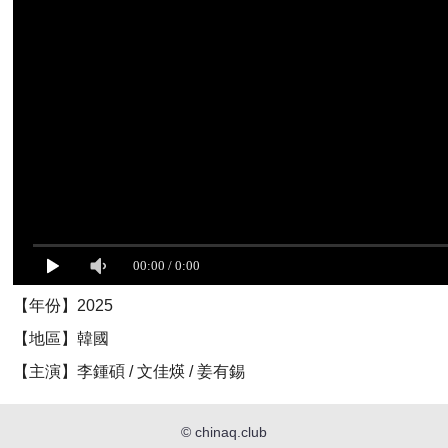
【年份】2025
【地區】韓國
【主演】李鍾碩 / 文佳煐 / 姜有錫
©
chinaq.club