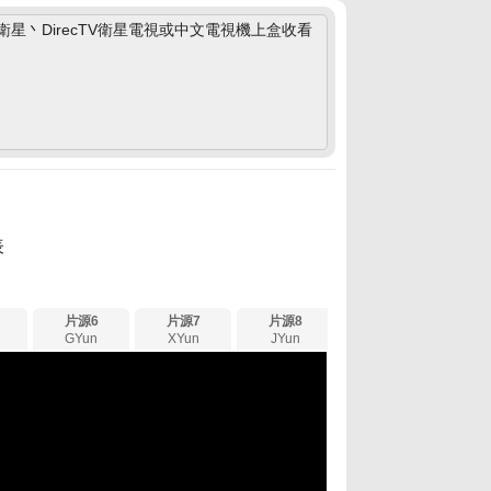
丶DirecTV衛星電視或中文電視機上盒收看
表
片源6
片源7
片源8
GYun
XYun
JYun