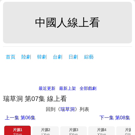
中國人線上看
首頁
陸劇
韓劇
台劇
日劇
綜藝
最近更新
最新上架
全部戲劇
瑞草洞 第07集 線上看
回到《
瑞草洞
》列表
上一集
第06集
下一集
第08集
片源1
片源2
片源3
片源4
片源5
SYun
LYun
FYun
XYun
GYun