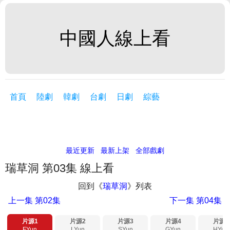
中國人線上看
首頁
陸劇
韓劇
台劇
日劇
綜藝
最近更新
最新上架
全部戲劇
瑞草洞 第03集 線上看
回到《
瑞草洞
》列表
上一集
第02集
下一集
第04集
片源1
片源2
片源3
片源4
片源5
FYun
LYun
SYun
GYun
HYun