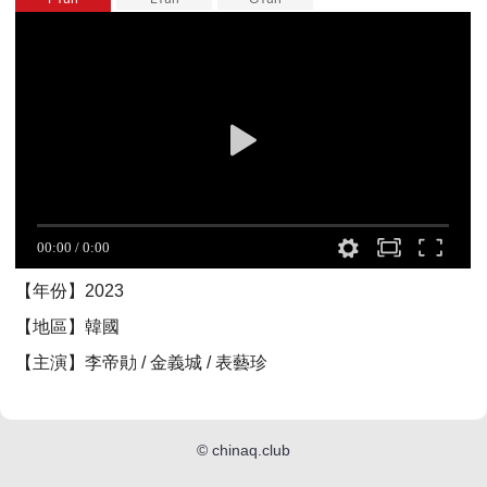
【年份】2023
【地區】韓國
【主演】李帝勛 / 金義城 / 表藝珍
©
chinaq.club